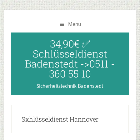
Zum
Zur
Zur
Inhalt
Seitenspalte
Fußzeile
springen
springen
springen
Menu
34,90€ ✅
Schlüsseldienst
Badenstedt ->0511 -
360 55 10
Sicherheitstechnik Badenstedt
Sxhlüsseldienst Hannover